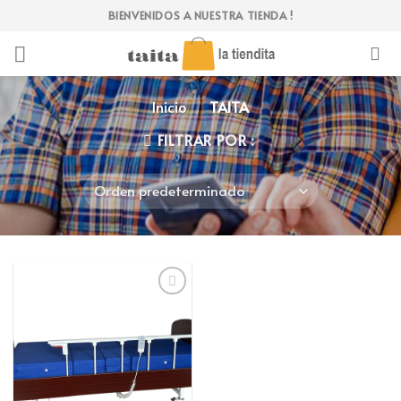
Skip
BIENVENIDOS A NUESTRA TIENDA !
to
content
Inicio
/
TAITA
FILTRAR POR :
Añadir
a la
lista
de
deseos