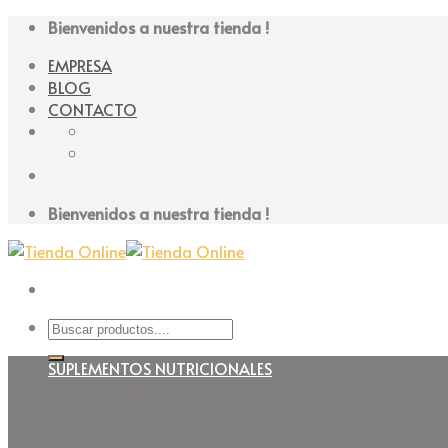
Skip
Bienvenidos a nuestra tienda !
to
EMPRESA
content
BLOG
CONTACTO
Bienvenidos a nuestra tienda !
Buscar
por:
SUPLEMENTOS NUTRICIONALES
ACCEDER / REGISTRARSE
Espesante
Modulares
Poliméricos