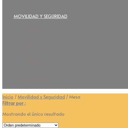
Toallitas humedas
Ropa interior descartable
MOVILIDAD Y SEGURIDAD
Almohada
Andador
Barra de sujeción
Bastón
Botón de emergencia
Cama articulada
Colchón
Elevador de sanitario
Pedalera
Silla de rueda
Silla sanitaria
Inicio
/
Movilidad y Seguridad
/
Mesa
Filtrar por :
Mostrando el único resultado