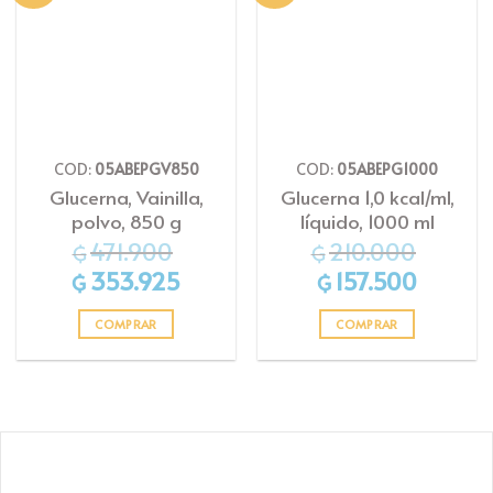
lista
lista
de
de
deseos
deseos
COD:
05ABEPGV850
COD:
05ABEPG1000
Glucerna, Vainilla,
Glucerna 1,0 kcal/ml,
polvo, 850 g
líquido, 1000 ml
471.900
210.000
₲
₲
El
El
El
El
353.925
157.500
₲
₲
precio
precio
precio
precio
original
actual
original
actual
era:
es:
era:
es:
COMPRAR
COMPRAR
₲471.900.
₲353.925.
₲210.000.
₲157.500.