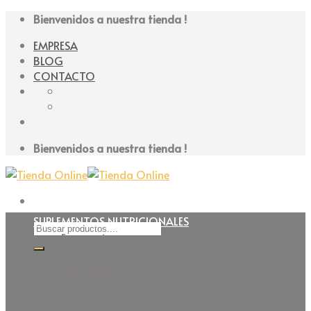
Skip
Bienvenidos a nuestra tienda !
to
EMPRESA
content
BLOG
CONTACTO
Bienvenidos a nuestra tienda !
SUPLEMENTOS NUTRICIONALES
Buscar
Espesante
por:
Modulares
Poliméricos
ACCEDER / REGISTRARSE
Específicos
Inmunomoduladores