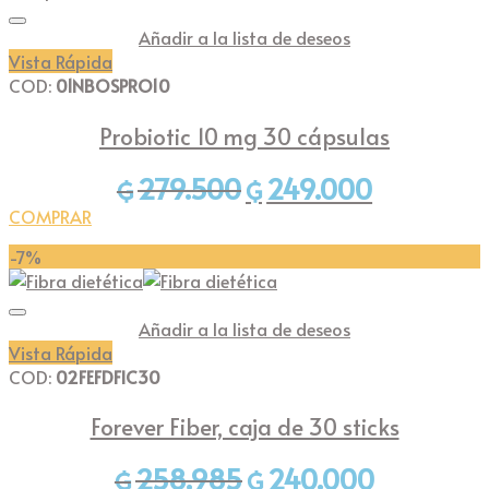
múltiples
Añadir a la lista de deseos
variantes.
Vista Rápida
Las
COD:
01NBOSPRO10
opciones
se
Probiotic 10 mg 30 cápsulas
pueden
elegir
279.500
249.000
El
El
₲
₲
en
precio
precio
la
COMPRAR
original
actual
página
-7%
era:
es:
de
₲279.500.
₲249.000.
producto
Añadir a la lista de deseos
Vista Rápida
COD:
02FEFDFIC30
Forever Fiber, caja de 30 sticks
258.985
240.000
El
El
₲
₲