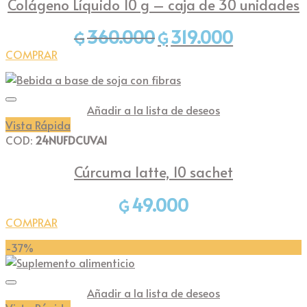
Colágeno Líquido 10 g – caja de 30 unidades
360.000
319.000
El
El
₲
₲
precio
precio
COMPRAR
original
actual
era:
es:
₲360.000.
₲319.000.
Añadir a la lista de deseos
Vista Rápida
COD:
24NUFDCUVAI
Cúrcuma latte, 10 sachet
49.000
₲
COMPRAR
-37%
Añadir a la lista de deseos