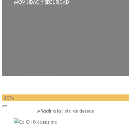
MOVILIDAD Y SEGURIDAD
Almohada
Andador
Barra de sujeción
Bastón
Botón de emergencia
Cama articulada
Colchón
Elevador de sanitario
Pedalera
Silla de rueda
Silla sanitaria
-10%
Añadir a la lista de deseos