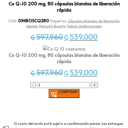
Co Q-10 200 mg, 80 cápsulas blandas de liberación
rápida
01NBOSCQ280
COD:
Etiquetas:
Cápsulas blandas de liberación
rápida
,
Nature's Bounty
,
Salud cardiovascular
597.960
539.000
El
El
₲
₲
precio
precio
original
actual
Co Q-10 200 mg, 80 cápsulas blandas de liberación
era:
es:
rápida
₲597.960.
₲539.000.
597.960
539.000
El
El
₲
₲
precio
precio
Co
original
actual
Q-
era:
es:
COMPRAR
10
₲597.960.
₲539.000.
200
mg,
80
cápsulas
El costo del envío está sujeto a confirmación previa. Las entregas