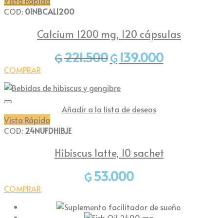
Vista Rápida
COD:
01NBCAL1200
Calcium 1200 mg, 120 cápsulas
221.500
139.000
El
El
₲
₲
precio
precio
COMPRAR
original
actual
era:
es:
₲221.500.
₲139.000.
Añadir a la lista de deseos
Vista Rápida
COD:
24NUFDHIBJE
Hibiscus latte, 10 sachet
53.000
₲
COMPRAR