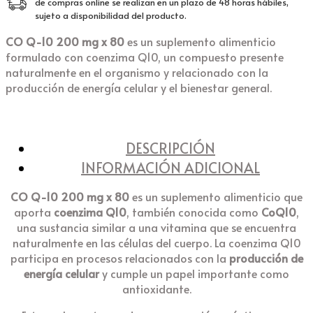
blandas
de compras online se realizan en un plazo de 48 horas hábiles,
de
sujeto a disponibilidad del producto.
liberación
CO Q-10 200 mg x 80
es un suplemento alimenticio
rápida
formulado con coenzima Q10, un compuesto presente
cantidad
naturalmente en el organismo y relacionado con la
producción de energía celular y el bienestar general.
DESCRIPCIÓN
INFORMACIÓN ADICIONAL
CO Q-10 200 mg x 80
es un suplemento alimenticio que
aporta
coenzima Q10
, también conocida como
CoQ10
,
una sustancia similar a una vitamina que se encuentra
naturalmente en las células del cuerpo. La coenzima Q10
participa en procesos relacionados con la
producción de
energía celular
y cumple un papel importante como
antioxidante.