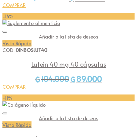
precio
precio
COMPRAR
original
actual
-14%
era:
es:
₲258.985.
₲240.000.
Añadir a la lista de deseos
Vista Rápida
COD:
01NBOSLUT40
Lutein 40 mg 40 cápsulas
104.000
89.000
El
El
₲
₲
precio
precio
COMPRAR
original
actual
-11%
era:
es:
₲104.000.
₲89.000.
Añadir a la lista de deseos
Vista Rápida