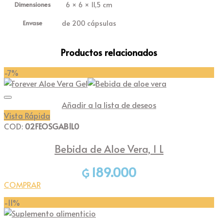
6 × 6 × 11,5 cm
Dimensiones
de 200 cápsulas
Envase
Productos relacionados
-7%
Añadir a la lista de deseos
Vista Rápida
COD:
02FEOSGAB1L0
Bebida de Aloe Vera, 1 L
189.000
₲
COMPRAR
Este
-11%
producto
tiene