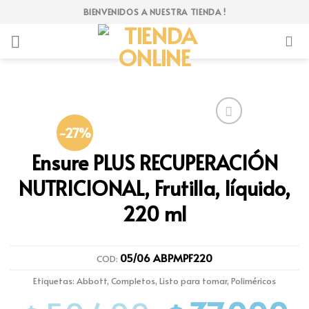
Skip
BIENVENIDOS A NUESTRA TIENDA !
to
content
-27%
Añadir
a la
Ensure PLUS RECUPERACIÓN
lista
de
NUTRICIONAL, Frutilla, líquido,
deseos
220 ml
05/06 ABPMPF220
COD:
Etiquetas:
Abbott
,
Completos
,
Listo para tomar
,
Poliméricos