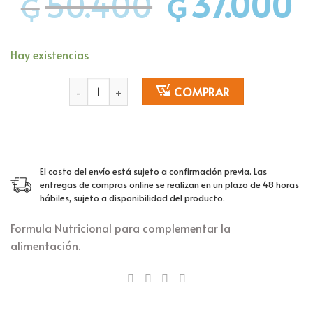
50.400
37.000
₲
₲
El
El
precio
pr
original
ac
Hay existencias
era:
es
₲50.400.
₲3
Ensure PLUS RECUPERACIÓN NUTRICIONAL, Frutilla, 
COMPRAR
El costo del envío está sujeto a confirmación previa. Las
entregas de compras online se realizan en un plazo de 48 horas
hábiles, sujeto a disponibilidad del producto.
Formula Nutricional para complementar la
alimentación.