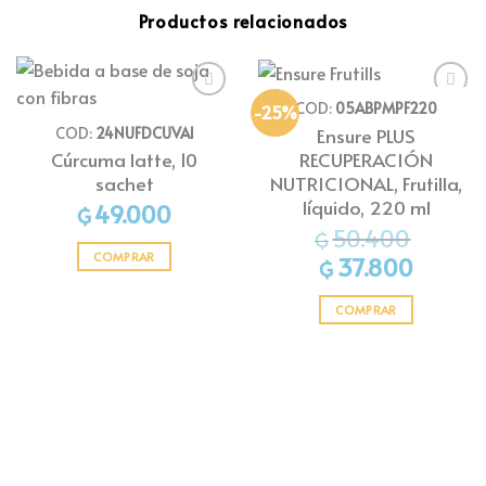
Productos relacionados
COD:
05ABPMPF220
-25%
Añadir
Añadir
a la
a la
COD:
24NUFDCUVAI
Ensure PLUS
lista
lista
RECUPERACIÓN
Cúrcuma latte, 10
de
de
deseos
deseos
NUTRICIONAL, Frutilla,
sachet
líquido, 220 ml
49.000
₲
50.400
₲
COMPRAR
El
El
37.800
₲
precio
precio
original
actual
era:
es:
COMPRAR
₲50.400.
₲37.800.