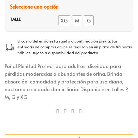
era:
e
₲179.000.
₲
TALLE
XG
M
G
El costo del envío está sujeto a confirmación previa. Las
entregas de compras online se realizan en un plazo de 48 horas
hábiles, sujeto a disponibilidad del producto.
Pañal Plenitud Protect para adultos, diseñado para
pérdidas moderadas a abundantes de orina. Brinda
absorción, comodidad y protección para uso diario,
nocturno o cuidado domiciliario. Disponible en talles P,
M, G y XG.