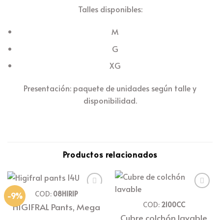
Talles disponibles:
M
G
XG
Presentación: paquete de unidades según talle y
disponibilidad.
Productos relacionados
COD:
08HIRIP
-9%
Añadir
Añadir
a la
a la
COD:
2100CC
HIGIFRAL Pants, Mega
lista
lista
Cubre colchón lavable
de
de