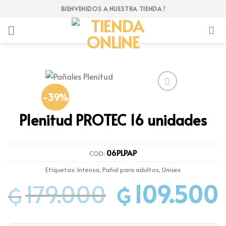
Skip
BIENVENIDOS A NUESTRA TIENDA !
to
content
-39%
Añadir
a la
Plenitud PROTEC 16 unidades
lista
de
deseos
06PLPAP
COD:
Etiquetas:
Intensa
,
Pañal para adultos
,
Unisex
179.000
109.500
₲
₲
El
E
precio
p
original
a