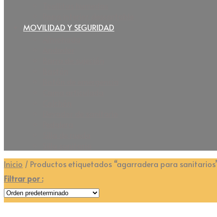
Toallitas humedas
Ropa interior descartable
MOVILIDAD Y SEGURIDAD
Almohada
Andador
Barra de sujeción
Bastón
Botón de emergencia
Cama articulada
Colchón
Elevador de sanitario
Pedalera
Silla de rueda
Silla sanitaria
Inicio
/
Productos etiquetados “agarradera para sanitarios
Filtrar por :