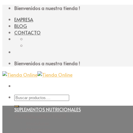
Skip
Bienvenidos a nuestra tienda !
to
EMPRESA
content
BLOG
CONTACTO
Bienvenidos a nuestra tienda !
Buscar
por:
SUPLEMENTOS NUTRICIONALES
ACCEDER / REGISTRARSE
Espesante
Modulares
Poliméricos