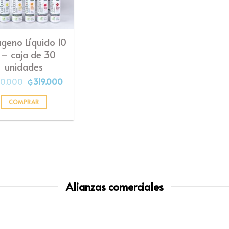
geno Líquido 10
 – caja de 30
unidades
El
El
0.000
319.000
₲
precio
precio
original
actual
era:
es:
COMPRAR
₲360.000.
₲319.000.
Alianzas comerciales