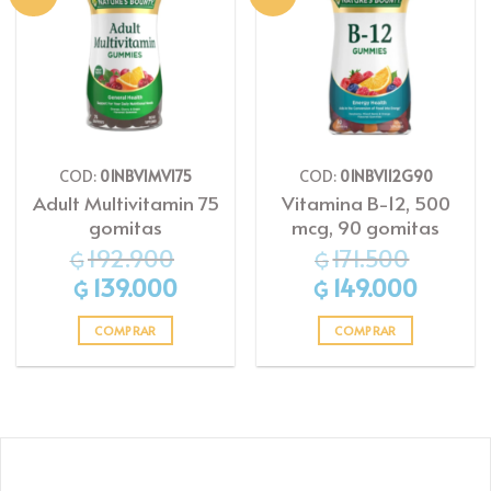
a la
a la
lista
lista
de
de
deseos
deseos
COD:
01NBVIMVI75
COD:
01NBVI12G90
Adult Multivitamin 75
Vitamina B-12, 500
gomitas
mcg, 90 gomitas
192.900
171.500
₲
₲
El
El
El
El
139.000
149.000
₲
₲
precio
precio
precio
precio
original
actual
original
actual
era:
es:
era:
es:
COMPRAR
COMPRAR
₲192.900.
₲139.000.
₲171.500.
₲149.000.