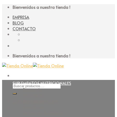
Skip
Bienvenidos a nuestra tienda !
to
EMPRESA
content
BLOG
CONTACTO
Bienvenidos a nuestra tienda !
SUPLEMENTOS NUTRICIONALES
Buscar
Espesante
por:
Modulares
Poliméricos
ACCEDER / REGISTRARSE
Específicos
Inmunomoduladores