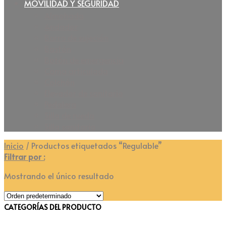
MOVILIDAD Y SEGURIDAD
Almohada
Andador
Barra de sujeción
Bastón
Botón de emergencia
Cama articulada
Colchón
Elevador de sanitario
Pedalera
Silla de rueda
Silla sanitaria
Inicio
/
Productos etiquetados “Regulable”
Filtrar por :
Mostrando el único resultado
CATEGORÍAS DEL PRODUCTO